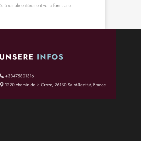
s à remplir entièrement votre formulaire.
UNSERE
INFOS
+33475801316
1220 chemin de la Croze, 26130 Saint-Restitut, France