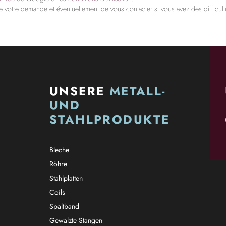
de votre demande et éventuellement de vous contacter si vous avez des difficulté
UNSERE
METALL-
UND
STAHLPRODUKTE
Bleche
Röhre
Stahlplatten
Coils
Spaltband
Gewalzte Stangen