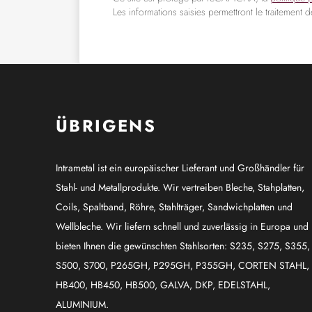
Les informations saisies permettront le traitement 
ÜBRIGENS
Intrametal ist ein europäischer Lieferant und Großhändler für
Stahl- und Metallprodukte. Wir vertreiben Bleche, Stahplatten,
Coils, Spaltband, Röhre, Stahlträger, Sandwichplatten und
Wellbleche. Wir liefern schnell und zuverlässig in Europa und
bieten Ihnen die gewünschten Stahlsorten: S235, S275, S355,
S500, S700, P265GH, P295GH, P355GH, CORTEN STAHL,
HB400, HB450, HB500, GALVA, DKP, EDELSTAHL,
ALUMINIUM.