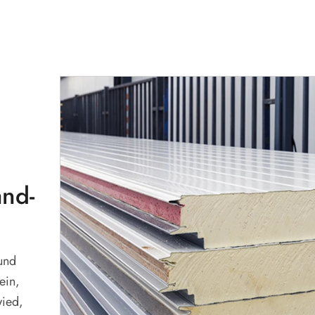
and-
und
ein,
wied,