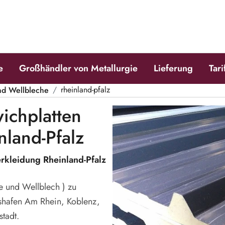
e
Großhändler von Metallurgie
Lieferung
Tari
nd Wellbleche
rheinland-pfalz
ichplatten
land-Pfalz
rkleidung Rheinland-Pfalz
 und Wellblech ) zu
shafen Am Rhein, Koblenz,
tadt.