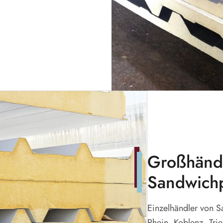
Großhändl
Sandwichp
Einzelhändler von 
Rhein, Koblenz, Tri