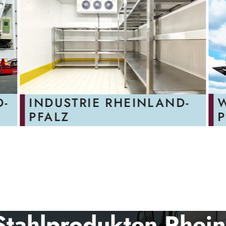
D-
INDUSTRIE RHEINLAND-
PFALZ
P
Stahlprodukten Rhein