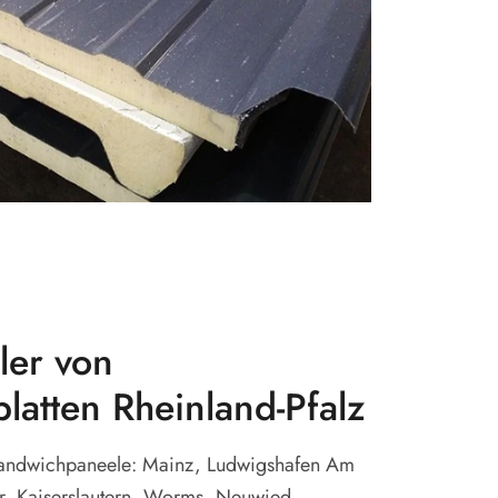
er von
latten Rheinland-Pfalz
Sandwichpaneele: Mainz, Ludwigshafen Am
er, Kaiserslautern, Worms, Neuwied,